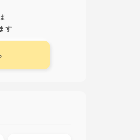
は
ます
ら