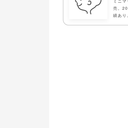
ミニマ
売。2
績あり