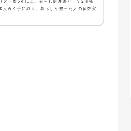
リスト歴5年以上。暮らし関連書として2冊発
00人近く手に取り、暮らしが整った人の多数実
。