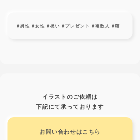
#男性 #女性 #祝い #プレゼント #複数人 #猫
イラストのご依頼は
下記にて承っております
お問い合わせはこちら