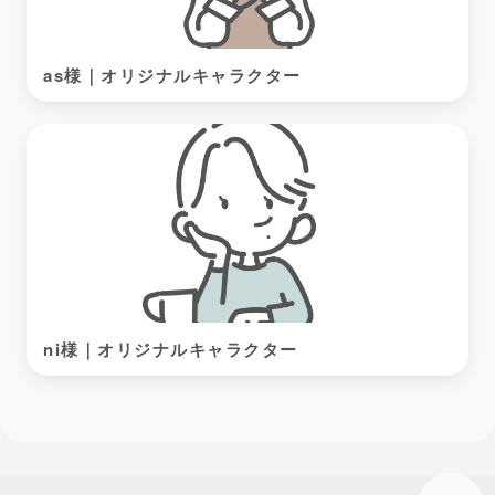
as様｜オリジナルキャラクター
ni様｜オリジナルキャラクター