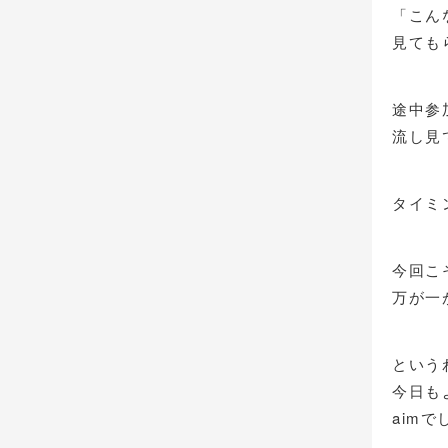
「こん
見ても
途中参
流し見
タイミ
今回こ
万が一
という
今日も
aimで