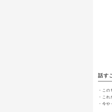
話す
・この
・これ
・今や