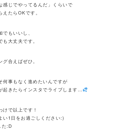
な感じでやってるんだ」くらいで
らえたらOKです。
加でもいいし、
でも大丈夫です。
ング合えばぜひ。
そ何事もなく進めたいんですが
が起きたらインスタでライブします…
わけで以上です！
よい1日をお過ごしください:)
した:D