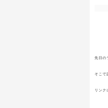
先日の
そこで
リンク