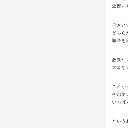
全部を
早さと
どちら
順番を
必要な
大事な
これか
その使
いちば
という