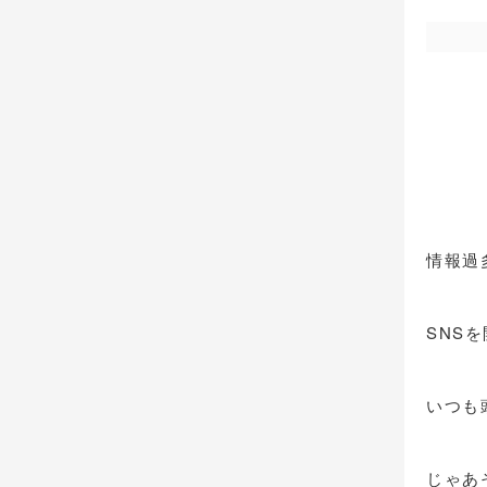
情報過
SNS
いつも
じゃあ