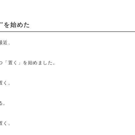
く”を始めた
最近、
つ「置く」を始めました。
置く。
る。
置く。