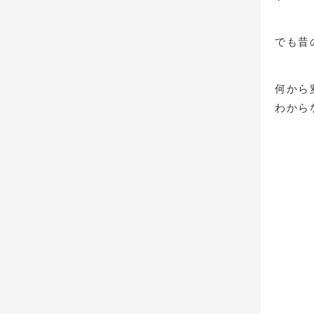
でも昔
何から
わから