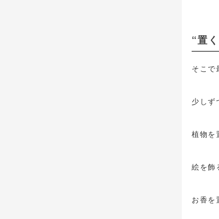
“置
そこで
少しず
植物を
絵を飾
お香を